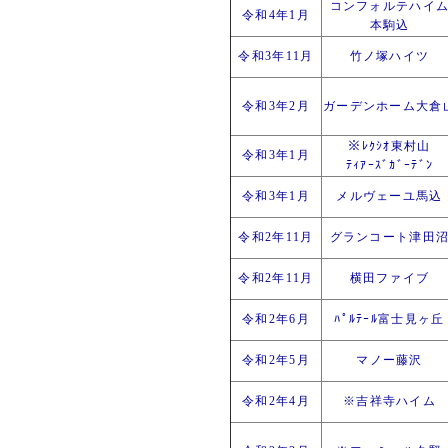
コンフォルテハイ
令和4年1月
本駒込
令和3年11月
竹ノ塚ハイツ
令和3年2月
ガーデンホーム大倉
※ﾚｸｼｵ東村山
令和3年1月
ﾃｨｱｰｽﾞｶﾞｰﾃﾞﾝ
令和3年1月
メルヴェーユ馬込
令和2年11月
グランコート津田
令和2年11月
横田ファイブ
令和2年6月
ﾊﾟﾙﾃｰﾙ富士見ヶ丘
令和2年5月
マノー藤沢
令和2年4月
※吉祥寺ハイム