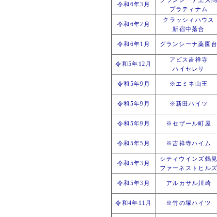
グランシーナ上大
令和6年3月
プラティナム
クラッシィハウス
令和6年2月
新宿中落合
令和6年1月
グランシーナ薬園
アピス吉祥寺
令和5年12月
ハイセレサ
令和5年9月
※エミネ山王
令和5年9月
※新田ハイツ
令和5年9月
※セザール町屋
令和5年5月
※吉祥寺ハイム
シティウインズ鶴
令和5年3月
ファーネストヒル
令和5年3月
アルカサル川崎
令和4年11月
※竹の塚ハイツ