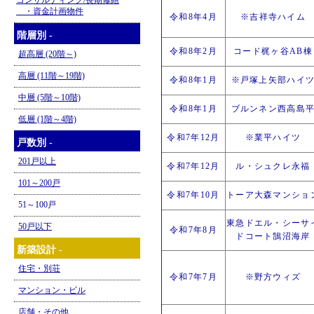
コンサルティング/長期修繕
・資金計画物件
令和8年4月
※吉祥寺ハイム
階層別 -
令和8年2月
コード梶ヶ谷AB棟
超高層 (20階～)
高層 (11階～19階)
令和8年1月
※戸塚上矢部ハイ
中層 (5階～10階)
令和8年1月
ブルンネン西高島
低層 (1階～4階)
令和7年12月
※業平ハイツ
戸数別 -
201戸以上
令和7年12月
ル・シュクレ永福
101～200戸
令和7年10月
トーア大森マンショ
51～100戸
東急ドエル・シーサ
50戸以下
令和7年8月
ドコート鵠沼海岸
新築設計 -
住宅・別荘
令和7年7月
※野方ウィズ
マンション・ビル
店舗・その他