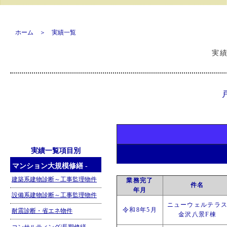
ホーム
＞
実績一覧
実
実績一覧項目別
マンション大規模修繕 -
建築系建物診断～工事監理物件
業務完了
件名
年月
設備系建物診断～工事監理物件
ニューウェルテラ
令和8年5月
耐震診断・省エネ物件
金沢八景F棟